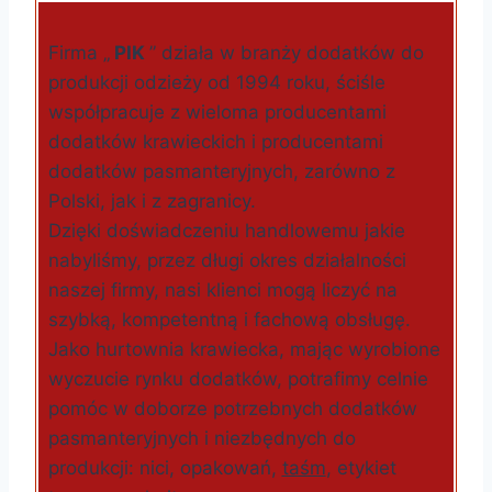
Firma „
PIK
” działa w branży dodatków do
produkcji odzieży od 1994 roku, ściśle
współpracuje z wieloma producentami
dodatków krawieckich i producentami
dodatków pasmanteryjnych, zarówno z
Polski, jak i z zagranicy.
Dzięki doświadczeniu handlowemu jakie
nabyliśmy, przez długi okres działalności
naszej firmy, nasi klienci mogą liczyć na
szybką, kompetentną i fachową obsługę.
Jako hurtownia krawiecka, mając wyrobione
wyczucie rynku dodatków, potrafimy celnie
pomóc w doborze potrzebnych dodatków
pasmanteryjnych i niezbędnych do
produkcji: nici, opakowań,
taśm
, etykiet