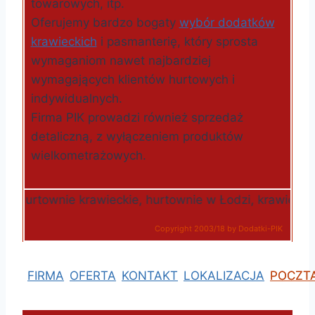
towarowych, itp.
Oferujemy bardzo bogaty
wybór dodatków
krawieckich
i pasmanterię, który sprosta
wymaganiom nawet najbardziej
wymagających klientów hurtowych i
indywidualnych.
Firma PIK prowadzi również sprzedaż
detaliczną, z wyłączeniem produktów
wielkometrażowych.
urtownie krawieckie, hurtownie w Łodzi, krawieckie dod
Copyright 2003/18 by Dodatki-PIK
FIRMA
OFERTA
KONTAKT
LOKALIZACJA
POCZT