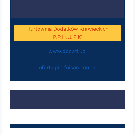
Hurtownia Dodatków Krawieckich
P.P.H.U.’PIK’
www.dodatki.pl
oferta.pik-foison.com.pl