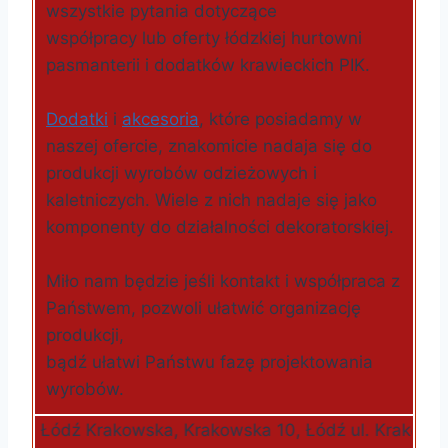
wszystkie pytania dotyczące
współpracy lub oferty łódzkiej hurtowni
pasmanterii i dodatków krawieckich PIK.
Dodatki
i
akcesoria
, które posiadamy w
naszej ofercie, znakomicie nadaja się do
produkcji wyrobów odzieżowych i
kaletniczych. Wiele z nich nadaje się jako
komponenty do działalności dekoratorskiej.
Miło nam będzie jeśli kontakt i współpraca z
Państwem, pozwoli ułatwić organizację
produkcji,
bądź ułatwi Państwu fazę projektowania
wyrobów.
 ► Łódź Krakowska, Krakowska 10, Łódź ul. Krakowska, 