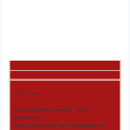
* – pole wymagane.
Jeśli cokolwiek powoduje Twoje
wątpliwości,
chętnie postaramy się odpowiedzieć na