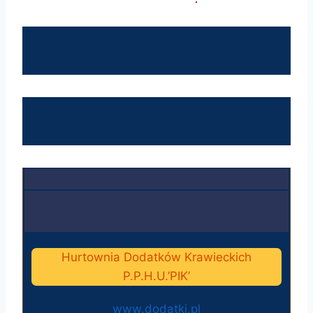
Hurtownia Dodatków Krawieckich
P.P.H.U.’PIK’
www.dodatki.pl