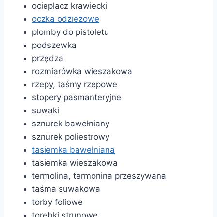
ocieplacz krawiecki
oczka odzieżowe
plomby do pistoletu
podszewka
przędza
rozmiarówka wieszakowa
rzepy, taśmy rzepowe
stopery pasmanteryjne
suwaki
sznurek bawełniany
sznurek poliestrowy
tasiemka bawełniana
tasiemka wieszakowa
termolina, termonina przeszywana
taśma suwakowa
torby foliowe
torebki strunowe