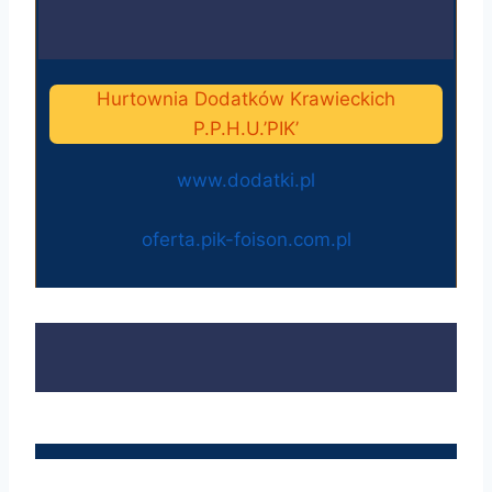
Hurtownia Dodatków Krawieckich
P.P.H.U.’PIK’
www.dodatki.pl
oferta.pik-foison.com.pl