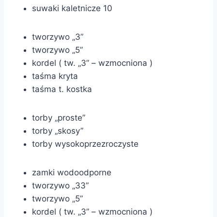
suwaki kaletnicze 10
tworzywo „3”
tworzywo „5”
kordel ( tw. „3” – wzmocniona )
taśma kryta
taśma t. kostka
torby „proste”
torby „skosy”
torby wysokoprzezroczyste
zamki wodoodporne
tworzywo „33”
tworzywo „5”
kordel ( tw. „3” – wzmocniona )