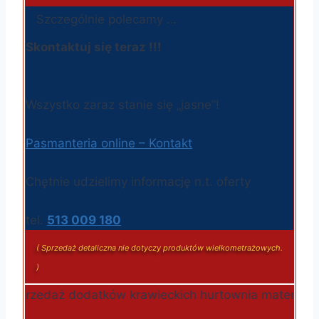
Szczególnie polecamy …
Skontaktuj się teraz !!!
Wszystko zaraz stanie się „jasne”!
Pasmanteria online – Kontakt
Chętnie udzielimy informację n.t. oferty
tel.
513 009 180
( Sprzedaż detaliczna nie dotyczy produktów wielkometrażowych.
)
przedaż dodatków krawieckich hurtownia materiałów kr