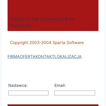
Postaramy si� odpowiedzie� jak
najszybciej…
Copyright 2003-2004 Sparta Software
FIRMA
OFERTA
KONTAKT
LOKALIZACJA
Nadawca:
Email: