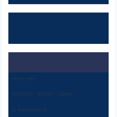
PPHU „PIK”
EKSPORT – IMPORT – KOMIS
ul. Krakowska 10