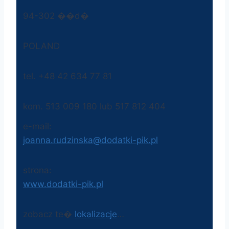
94-302 ��d�
POLAND
tel. +48 42 634 77 81
kom. 513 009 180 lub 517 812 404
e-mail:
joanna.rudzinska@dodatki-pik.pl
strona:
www.dodatki-pik.pl
zobacz te�
lokalizacje
…