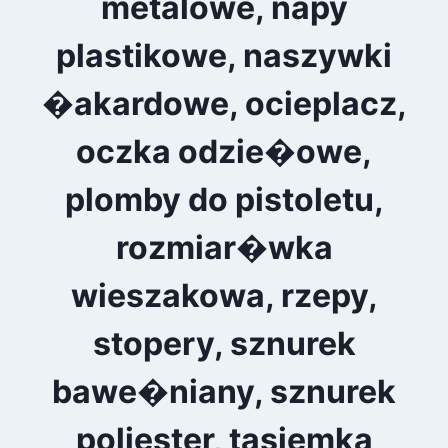
metalowe, napy
plastikowe, naszywki
�akardowe, ocieplacz,
oczka odzie�owe,
plomby do pistoletu,
rozmiar�wka
wieszakowa, rzepy,
stopery, sznurek
bawe�niany, sznurek
poliester, tasiemka