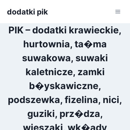
Przejdź
dodatki pik
do
treści
PIK – dodatki krawieckie,
hurtownia, ta�ma
suwakowa, suwaki
kaletnicze, zamki
b�yskawiczne,
podszewka, fizelina, nici,
guziki, prz�dza,
wieszaki, wk�ady