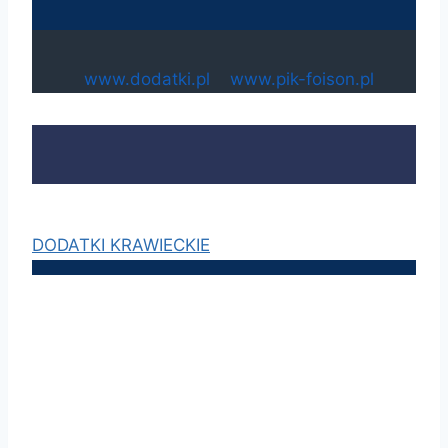
www.dodatki.pl
www.pik-foison.pl
DODATKI KRAWIECKIE