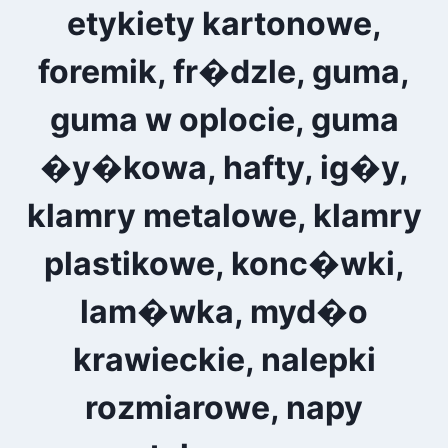
etykiety kartonowe,
foremik, fr�dzle, guma,
guma w oplocie, guma
�y�kowa, hafty, ig�y,
klamry metalowe, klamry
plastikowe, konc�wki,
lam�wka, myd�o
krawieckie, nalepki
rozmiarowe, napy