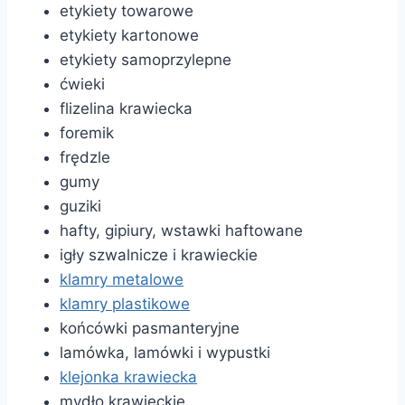
etykiety towarowe
etykiety kartonowe
etykiety samoprzylepne
ćwieki
flizelina krawiecka
foremik
frędzle
gumy
guziki
hafty, gipiury, wstawki haftowane
igły szwalnicze i krawieckie
klamry metalowe
klamry plastikowe
końcówki pasmanteryjne
lamówka, lamówki i wypustki
klejonka krawiecka
mydło krawieckie