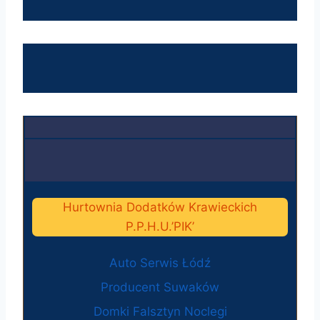
Hurtownia Dodatków Krawieckich
P.P.H.U.’PIK’
Auto Serwis Łódź
Producent Suwaków
Domki Falsztyn Noclegi