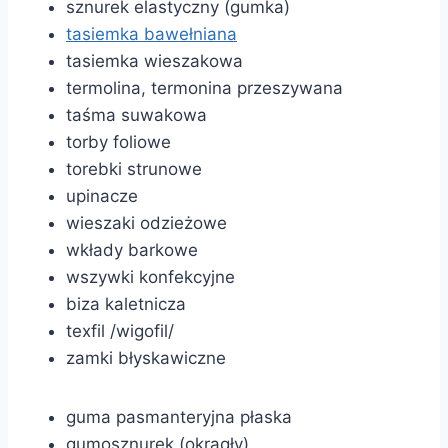
sznurek elastyczny (gumka)
tasiemka bawełniana
tasiemka wieszakowa
termolina, termonina przeszywana
taśma suwakowa
torby foliowe
torebki strunowe
upinacze
wieszaki odzieżowe
wkłady barkowe
wszywki konfekcyjne
biza kaletnicza
texfil /wigofil/
zamki błyskawiczne
guma pasmanteryjna płaska
gumosznurek (okrągły)