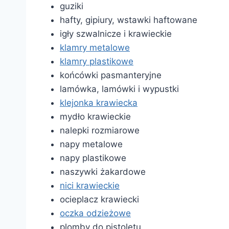
guziki
hafty, gipiury, wstawki haftowane
igły szwalnicze i krawieckie
klamry metalowe
klamry plastikowe
końcówki pasmanteryjne
lamówka, lamówki i wypustki
klejonka krawiecka
mydło krawieckie
nalepki rozmiarowe
napy metalowe
napy plastikowe
naszywki żakardowe
nici krawieckie
ocieplacz krawiecki
oczka odzieżowe
plomby do pistoletu