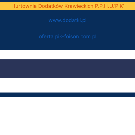
Hurtownia Dodatków Krawieckich P.P.H.U.’PIK’
www.dodatki.pl
oferta.pik-foison.com.pl