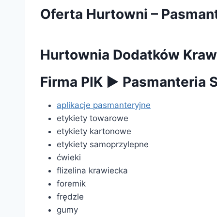
Oferta Hurtowni – Pasmant
Hurtownia Dodatków Krawi
Firma PIK
►
Pasmanteria S
aplikacje pasmanteryjne
etykiety towarowe
etykiety kartonowe
etykiety samoprzylepne
ćwieki
flizelina krawiecka
foremik
frędzle
gumy