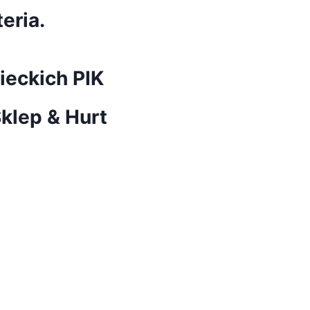
eria.
eckich PIK
klep & Hurt